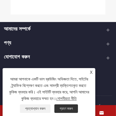
আমাদের সম্পর্কে
পণ্য
যোগাযোগ করুন
আমাদের অনুসরণ করো
X
আমরা আপনাকে একটি ভাল ব্রাউজিং অভিজ্ঞতা দিতে, সাইটের
ট্র্যাফিক বিশ্লেষণ করতে এবং সামগ্রী ব্যক্তিগতকৃত করতে
কুকিজ ব্যবহার করি। এই সাইটটি ব্যবহার করে, আপনি আমাদের
কুকিজ ব্যবহারে সম্মত হন।
গোপনীয়তা নীতি
কপিরাইট © 2025 Zhejiang Hanxin Cookware Co., Ltd. সর্বস্বত্ব
প্রত্যাখ্যান করুন
গ্রহণ করুন
সংরক্ষিত৷



