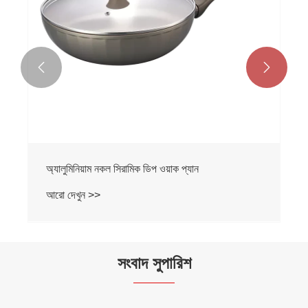


অ্যালুমিনিয়াম নকল সিরামিক ডিপ ওয়াক প্যান
আরো দেখুন >>
সংবাদ সুপারিশ