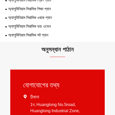
অ্যালুমিনিয়াম সিরামিক গ্রিল প্যান
অ্যালুমিনিয়াম সিরামিক পিজা প্যান
অ্যালুমিনিয়াম সিরামিক ওয়াক প্যান
অ্যালুমিনিয়াম সিরামিক ডাচ ওভেন
অ্যালুমিনিয়াম সিরামিক সট প্যান
অনুসন্ধান পাঠান
যোগাযোগের তথ্য

ঠিকানা
1ম, Huanglong No.5road,
Huanglong Industrial Zone,