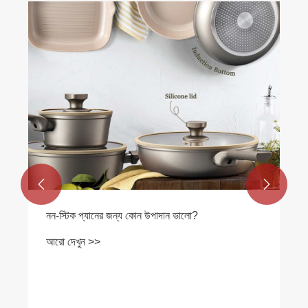


নন-স্টিক প্যানের জন্য কোন উপাদান ভালো?
আরো দেখুন >>