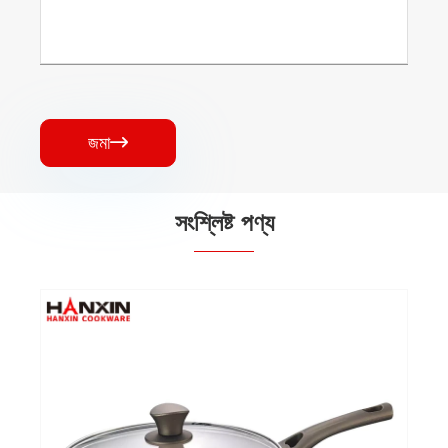
জমা

সংশ্লিষ্ট পণ্য