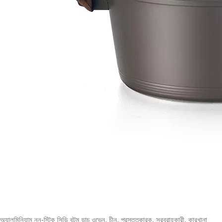
 অ্যালুমিনিয়াম নন-স্টিক সিডি বটম ডাচ ওভেন, চীন, প্রস্তুতকারক, সরবরাহকারী, কারখানা