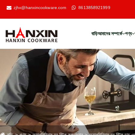
zjhx@hanxincookware.com
8613858921999
বাড়ি
আমাদের সম্পর্কে
পণ্য
বাড়ি
পণ্য
অ্যালুমিনিয়াম নন-স্টিক কুকওয়্যার
অ্যালুমিনিয়াম নন-স্টিক ডাচ 