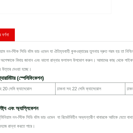
 বর্ণনা
িয়াম নন-স্টিক সিডি বটম ডাচ ওভেন যা ঐতিহ্যবাহী কুকওয়্যারের তুলনায় দ্রুত গরম হয় তা নিশ্
 অপেক্ষাকে বিদায় জানান এবং ভালো রান্নার ফলাফল উপভোগ করুন। আমাদের কাছ থেকে পাইকারি 
্যে উত্তর দেওয়া হচ্ছে।
্যারামিটার (স্পেসিফিকেশন)
হ 20 সেমি ক্যাসেরোল
ঢাকনা সহ 22 সেমি ক্যাসেরোল
ঢাক
িষ্ট্য এবং অ্যাপ্লিকেশন
ুমিনিয়াম নন-স্টিক সিডি বটম ডাচ ওভেন যা রিভেটবিহীন অভ্যন্তরীণ খাবারকে আটকে যেতে বাধ
সহজে রান্না করতে পারে।