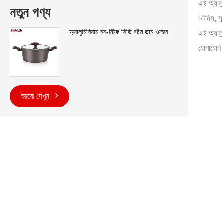
এই অ্যালু
নতুন পণ্য
ওটমিল, স
অ্যালুমিনিয়াম নন-স্টিক সিডি বটম ডাচ ওভেন
এই অ্যালু
যোগাযোগ
আরো দেখুন