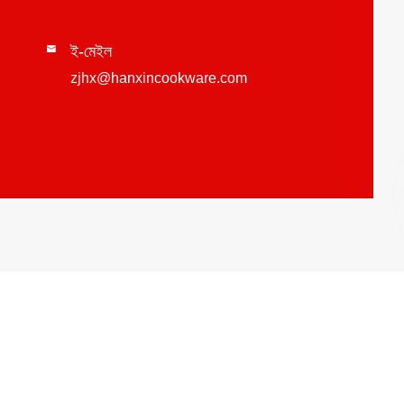
ই-মেইল

zjhx@hanxincookware.com