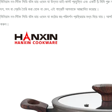
মিনিয়াম নন-স্টিক সিডি বটম ডাচ ওভেন যা উন্নত ডাই-কাস্ট প্রযুক্তি এবং একটি 5 মিমি পুরু
্যুপ, সস বা গ্রেভি তৈরি করা হোক না কেন, এই পাত্রটি আপনাকে আচ্ছাদিত করেছে।
মিনিয়াম নন-স্টিক সিডি বটম ডাচ ওভেন যা কঠোর বহু-পরিদর্শন প্রক্রিয়ার মধ্য দিয়ে যায়। আপ
 করুন।