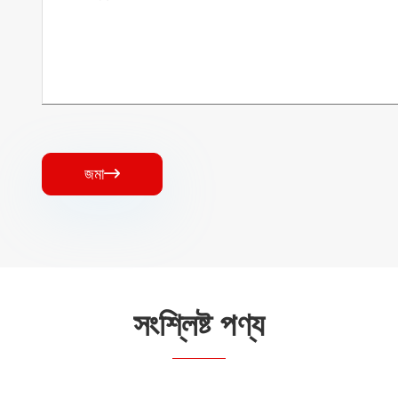
জমা

সংশ্লিষ্ট পণ্য