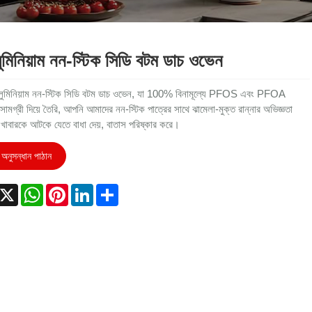
ুমিনিয়াম নন-স্টিক সিডি বটম ডাচ ওভেন
লুমিনিয়াম নন-স্টিক সিডি বটম ডাচ ওভেন, যা 100% বিনামূল্যে PFOS এবং PFOA
 সামগ্রী দিয়ে তৈরি, আপনি আমাদের নন-স্টিক পাত্রের সাথে ঝামেলা-মুক্ত রান্নার অভিজ্ঞতা
 খাবারকে আটকে যেতে বাধা দেয়, বাতাস পরিষ্কার করে।
অনুসন্ধান পাঠান
acebook
X
WhatsApp
Pinterest
LinkedIn
Share