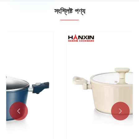
সংশ্লিষ্ট পণ্য

