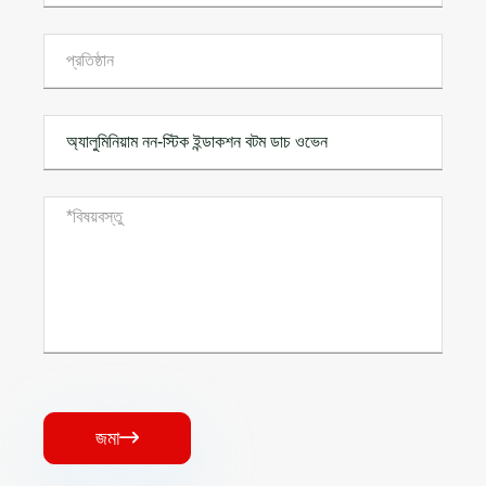
জমা
