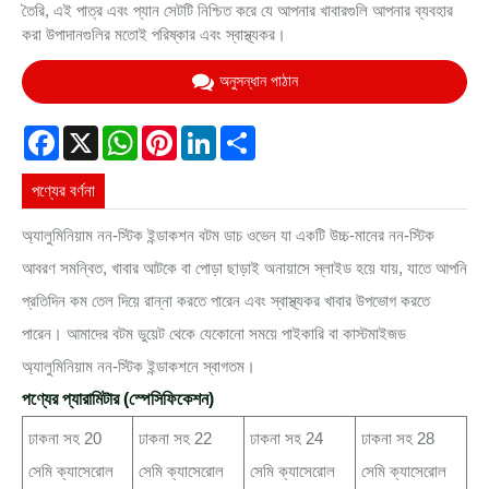
তৈরি, এই পাত্র এবং প্যান সেটটি নিশ্চিত করে যে আপনার খাবারগুলি আপনার ব্যবহার
করা উপাদানগুলির মতোই পরিষ্কার এবং স্বাস্থ্যকর।
অনুসন্ধান পাঠান
Facebook
X
WhatsApp
Pinterest
LinkedIn
Share
পণ্যের বর্ণনা
অ্যালুমিনিয়াম নন-স্টিক ইন্ডাকশন বটম ডাচ ওভেন যা একটি উচ্চ-মানের নন-স্টিক
আবরণ সমন্বিত, খাবার আটকে বা পোড়া ছাড়াই অনায়াসে স্লাইড হয়ে যায়, যাতে আপনি
প্রতিদিন কম তেল দিয়ে রান্না করতে পারেন এবং স্বাস্থ্যকর খাবার উপভোগ করতে
পারেন। আমাদের বটম ডুয়েট থেকে যেকোনো সময়ে পাইকারি বা কাস্টমাইজড
অ্যালুমিনিয়াম নন-স্টিক ইন্ডাকশনে স্বাগতম।
পণ্যের প্যারামিটার (স্পেসিফিকেশন)
ঢাকনা সহ 20
ঢাকনা সহ 22
ঢাকনা সহ 24
ঢাকনা সহ 28
সেমি ক্যাসেরোল
সেমি ক্যাসেরোল
সেমি ক্যাসেরোল
সেমি ক্যাসেরোল