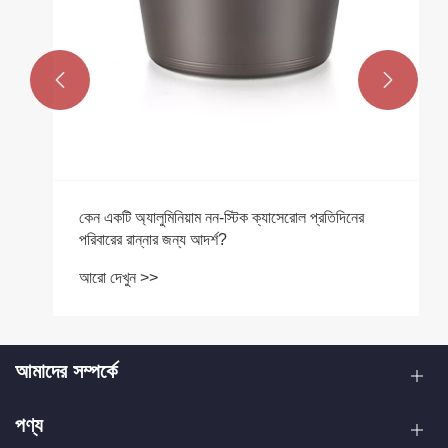


কেন একটি অ্যালুমিনিয়াম নন-স্টিক ক্যাসেরোল প্রতিদিনের
পরিবারের রান্নার জন্য আদর্শ?
আরো দেখুন >>
আমাদের সম্পর্কে
পণ্য