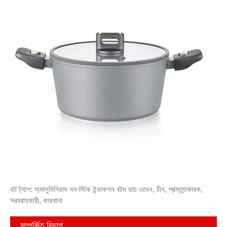
হট ট্যাগ: অ্যালুমিনিয়াম নন-স্টিক ইন্ডাকশন বটম ডাচ ওভেন, চীন, প্রস্তুতকারক,
সরবরাহকারী, কারখানা
সম্পর্কিত বিভাগ