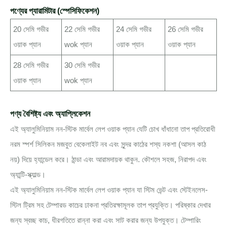
পণ্যের প্যারামিটার (স্পেসিফিকেশন)
20 সেমি গভীর
22 সেমি গভীর
24 সেমি গভীর
26 সেমি গভীর
ওয়াক প্যান
wok প্যান
ওয়াক প্যান
ওয়াক প্যান
28 সেমি গভীর
30 সেমি গভীর
ওয়াক প্যান
wok প্যান
পণ্য বৈশিষ্ট্য এবং অ্যাপ্লিকেশন
এই অ্যালুমিনিয়াম নন-স্টিক মার্বেল লেপ ওয়াক প্যান যেটি চোখ ধাঁধানো তাপ প্রতিরোধী
নরম স্পর্শ সিলিকন মজবুত বেকেলাইট নব এবং সুন্দর কাঠের শস্য নকশা (আসল কাঠ
নয়) দিয়ে হ্যান্ডেল করে। ঠান্ডা এবং আরামদায়ক থাকুন. কৌশলে সহজ, নিরাপদ এবং
অ্যান্টি-স্ক্যাল্ড।
এই অ্যালুমিনিয়াম নন-স্টিক মার্বেল লেপ ওয়াক প্যান যা স্টিম ভেন্ট এবং স্টেইনলেস-
স্টিল ট্রিম সহ টেম্পারড কাচের ঢাকনা প্রতিরক্ষামূলক তাপ প্রযুক্তি। পরিষ্কার দেখার
জন্য স্বচ্ছ কাচ, ধীরগতিতে রান্না করা এবং সাট করার জন্য উপযুক্ত। টেম্পারিং