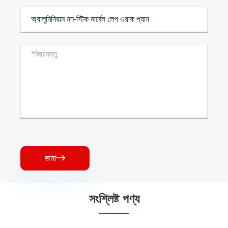
জমা

সংশ্লিষ্ট পণ্য