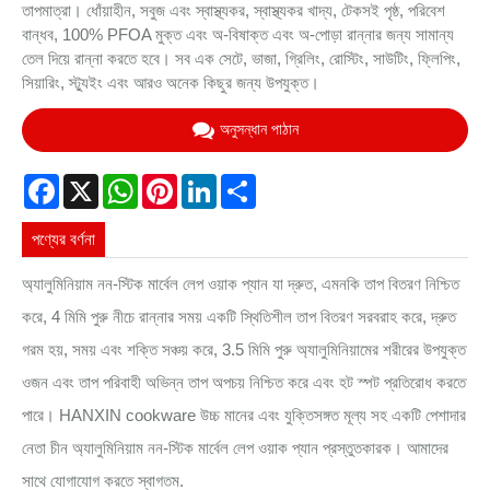
তাপমাত্রা। ধোঁয়াহীন, সবুজ এবং স্বাস্থ্যকর, স্বাস্থ্যকর খাদ্য, টেকসই পৃষ্ঠ, পরিবেশ
বান্ধব, 100% PFOA মুক্ত এবং অ-বিষাক্ত এবং অ-পোড়া রান্নার জন্য সামান্য
তেল দিয়ে রান্না করতে হবে। সব এক সেটে, ভাজা, গ্রিলিং, রোস্টিং, সাউটিং, ফ্লিপিং,
সিয়ারিং, স্ট্যুইং এবং আরও অনেক কিছুর জন্য উপযুক্ত।
অনুসন্ধান পাঠান
Facebook
X
WhatsApp
Pinterest
LinkedIn
Share
পণ্যের বর্ণনা
অ্যালুমিনিয়াম নন-স্টিক মার্বেল লেপ ওয়াক প্যান যা দ্রুত, এমনকি তাপ বিতরণ নিশ্চিত
করে, 4 মিমি পুরু নীচে রান্নার সময় একটি স্থিতিশীল তাপ বিতরণ সরবরাহ করে, দ্রুত
গরম হয়, সময় এবং শক্তি সঞ্চয় করে, 3.5 মিমি পুরু অ্যালুমিনিয়ামের শরীরের উপযুক্ত
ওজন এবং তাপ পরিবাহী অভিন্ন তাপ অপচয় নিশ্চিত করে এবং হট স্পট প্রতিরোধ করতে
পারে। HANXIN cookware উচ্চ মানের এবং যুক্তিসঙ্গত মূল্য সহ একটি পেশাদার
নেতা চীন অ্যালুমিনিয়াম নন-স্টিক মার্বেল লেপ ওয়াক প্যান প্রস্তুতকারক। আমাদের
সাথে যোগাযোগ করতে স্বাগতম.