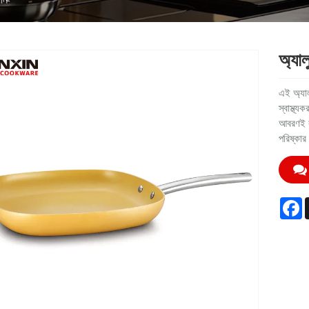
অ্যাল
এই অ্যা
স্বাস্থ্
আবরণই রা
পরিষ্কার
F