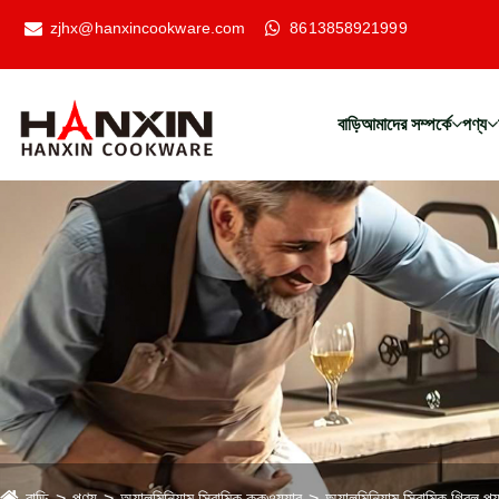
zjhx@hanxincookware.com
8613858921999
বাড়ি
আমাদের সম্পর্কে
পণ্য
বাড়ি
পণ্য
অ্যালুমিনিয়াম সিরামিক কুকওয়্যার
অ্যালুমিনিয়াম সিরামিক গ্রিল প্