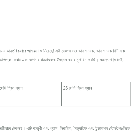
ার জন্য আন্তরিকভাবে আমন্ত্রণ জানিয়েছে! এই বেকওয়্যারে আরামদায়ক, আরামদায়ক ফিট এবং
ঘর আপগ্রেড করার এবং আপনার রান্নাঘরকে উজ্জ্বল করার সুপারিশ করছি। সমস্ত পণ্য সিই-
েমি গ্রিল প্যান
26 সেমি গ্রিল প্যান
িক্রমীভাবে টেকসই। এটি বহুমুখী এবং গ্যাস, সিরামিক, বৈদ্যুতিক এবং ইন্ডাকশন স্টোভটপগুলিতে