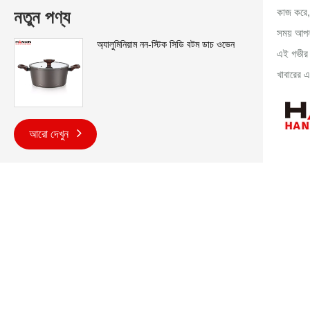
কাজ করে, 
নতুন পণ্য
সময় আপনা
অ্যালুমিনিয়াম নন-স্টিক সিডি বটম ডাচ ওভেন
এই গভীর প
খাবারের 
আরো দেখুন