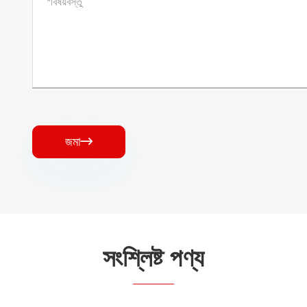
জমা

সংশ্লিষ্ট পণ্য