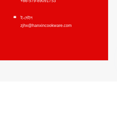
+86-579-89091753
ই-মেইল

zjhx@hanxincookware.com