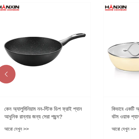

কিভাবে একটি অ্যালুমিনিয়াম নন-স্টিক সিডি
কিভাবে একটি 
বটম ওয়াক প্যান নাড়া-ভাজার কর্মক্ষমতা
প্যান রান্না
উন্নত করে?
আরো দেখুন >>
আরো দেখুন >