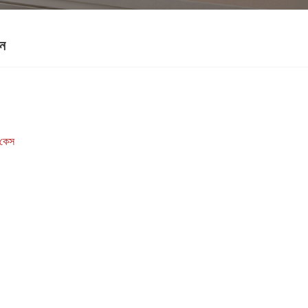
িন
ন কেস