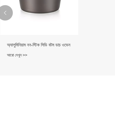

অ্যালুমিনিয়াম নন-স্টিক সিডি বটম ডাচ ওভেন
আরো দেখুন >>