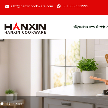
zjhx@hanxincookware.com
8613858921999
বাড়ি
আমাদের সম্পর্কে
পণ্য
বাড়ি
মামলা