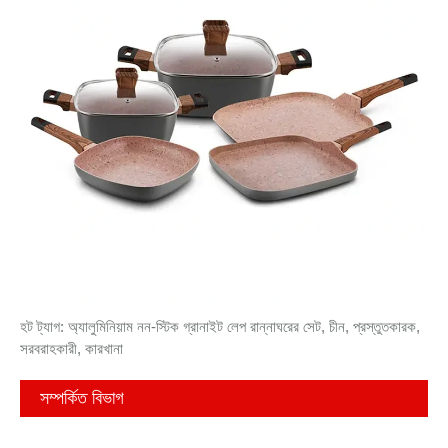
হট ট্যাগ: অ্যালুমিনিয়াম নন-স্টিক গ্রানাইট লেপ রান্নাঘরের সেট, চীন, প্রস্তুতকারক,
সরবরাহকারী, কারখানা
সম্পর্কিত বিভাগ