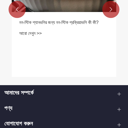


নন-স্টিক প্যানগুলির জন্য নন-স্টিক প্রক্রিয়াগুলি কী কী?
আরো দেখুন >>
আমাদের সম্পর্কে
পণ্য
যোগাযোগ করুন