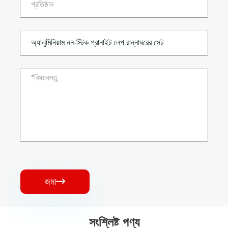
জমা

সংশ্লিষ্ট পণ্য