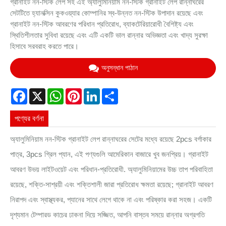
গ্রানাইট নন-স্টিক লেপ সহ এই অ্যালুমিনিয়াম নন-স্টিক গ্রানাইট লেপ রান্নাঘরের
সেটটিতে হ্যানক্সিন কুকওয়্যার কোম্পানির স্ব-উন্নত নন-স্টিক উপাদান রয়েছে এবং
গ্রানাইট নন-স্টিক আবরণের পরিধান প্রতিরোধ, ব্যাকটেরিয়ারোধী বৈশিষ্ট্য এবং
স্থিতিশীলতার সুবিধা রয়েছে এবং এটি একটি ভাল রান্নার অভিজ্ঞতা এবং খাদ্য সুরক্ষা
হিসাবে সরবরাহ করতে পারে।
অনুসন্ধান পাঠান
Facebook
X
WhatsApp
Pinterest
LinkedIn
Share
পণ্যের বর্ণনা
অ্যালুমিনিয়াম নন-স্টিক গ্রানাইট লেপ রান্নাঘরের সেটের মধ্যে রয়েছে 2pcs বর্গাকার
পাত্র, 3pcs গ্রিল প্যান, এই পণ্যগুলি আমেরিকান বাজারে খুব জনপ্রিয়। গ্রানাইট
আবরণ উভয় লাইটওয়েট এবং পরিধান-প্রতিরোধী. অ্যালুমিনিয়ামের উচ্চ তাপ পরিবাহিতা
রয়েছে, শক্তি-সাশ্রয়ী এবং শক্তিশালী জারা প্রতিরোধ ক্ষমতা রয়েছে; গ্রানাইট আবরণ
নিরাপদ এবং স্বাস্থ্যকর, প্যানের সাথে লেগে থাকে না এবং পরিষ্কার করা সহজ। একটি
দৃশ্যমান টেম্পারড কাচের ঢাকনা দিয়ে সজ্জিত, আপনি বাস্তব সময়ে রান্নার অগ্রগতি