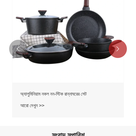


অ্যালুমিনিয়াম নকল নন-স্টিক রান্নাঘরের সেট
আরো দেখুন >>
সংবাদ সুপারিশ