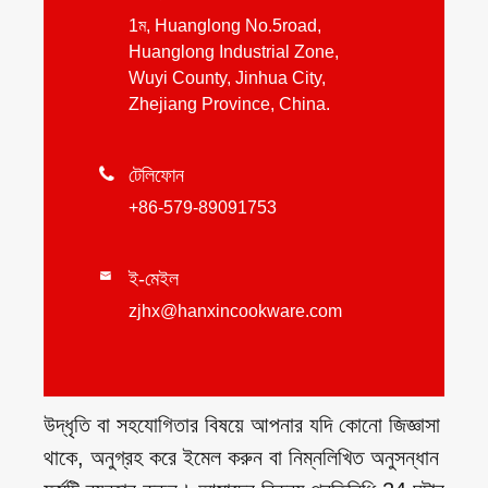
1ম, Huanglong No.5road,
Huanglong Industrial Zone,
Wuyi County, Jinhua City,
Zhejiang Province, China.

টেলিফোন
+86-579-89091753
ই-মেইল

zjhx@hanxincookware.com
উদ্ধৃতি বা সহযোগিতার বিষয়ে আপনার যদি কোনো জিজ্ঞাসা
থাকে, অনুগ্রহ করে ইমেল করুন বা নিম্নলিখিত অনুসন্ধান