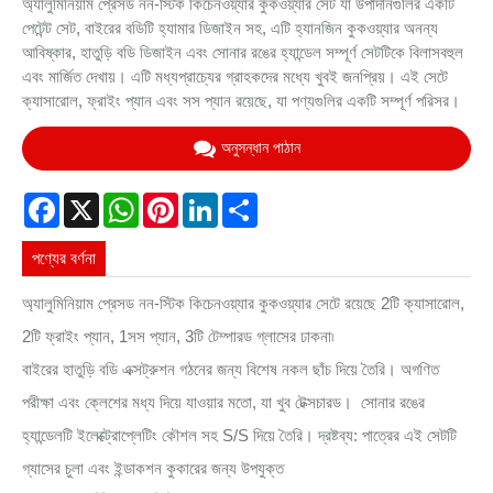
অ্যালুমিনিয়াম প্রেসড নন-স্টিক কিচেনওয়্যার কুকওয়্যার সেট যা উপাদানগুলির একটি
পেটেন্ট সেট, বাইরের বডিটি হ্যামার ডিজাইন সহ, এটি হ্যানজিন কুকওয়্যার অনন্য
আবিষ্কার, হাতুড়ি বডি ডিজাইন এবং সোনার রঙের হ্যান্ডেল সম্পূর্ণ সেটটিকে বিলাসবহুল
এবং মার্জিত দেখায়। এটি মধ্যপ্রাচ্যের গ্রাহকদের মধ্যে খুবই জনপ্রিয়। এই সেটে
ক্যাসারোল, ফ্রাইং প্যান এবং সস প্যান রয়েছে, যা পণ্যগুলির একটি সম্পূর্ণ পরিসর।
অনুসন্ধান পাঠান
Facebook
X
WhatsApp
Pinterest
LinkedIn
Share
পণ্যের বর্ণনা
অ্যালুমিনিয়াম প্রেসড নন-স্টিক কিচেনওয়্যার কুকওয়্যার সেটে রয়েছে 2টি ক্যাসারোল,
2টি ফ্রাইং প্যান, 1সস প্যান, 3টি টেম্পারড গ্লাসের ঢাকনা৷
বাইরের হাতুড়ি বডি এক্সট্রুশন গঠনের জন্য বিশেষ নকল ছাঁচ দিয়ে তৈরি। অগণিত
পরীক্ষা এবং ক্লেশের মধ্য দিয়ে যাওয়ার মতো, যা খুব টেক্সচারড। সোনার রঙের
হ্যান্ডেলটি ইলেক্ট্রোপ্লেটিং কৌশল সহ S/S দিয়ে তৈরি। দ্রষ্টব্য: পাত্রের এই সেটটি
গ্যাসের চুলা এবং ইন্ডাকশন কুকারের জন্য উপযুক্ত