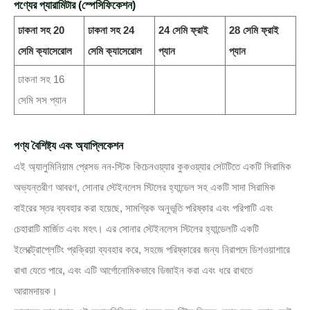
পণ্যের প্যারামিটার (স্পেসিফিকেশন)
ঢাকনা সহ 20
ঢাকনা সহ 24
24 সেমি ফ্রাই
28 সেমি ফ্রাই
সেমি ক্যাসেরোল
সেমি ক্যাসেরোল
প্যান
প্যান
ঢাকনা সহ 16
সেমি সস প্যান
পণ্য বৈশিষ্ট্য এবং অ্যাপ্লিকেশন
এই অ্যালুমিনিয়াম প্রেসড নন-স্টিক কিচেনওয়্যার কুকওয়্যার সেটটিতে একটি সিরামিক
অভ্যন্তরীণ আবরণ, সোনার স্টেইনলেস স্টিলের হ্যান্ডেল সহ একটি সাদা সিরামিক
বাইরের স্তর ব্যবহার করা হয়েছে, সামগ্রিক অনুভূতি পরিষ্কার এবং পরিপাটি এবং
চেহারাটি মার্জিত এবং মহৎ। এর সোনার স্টেইনলেস স্টিলের হ্যান্ডেলটি একটি
ইলেক্ট্রোপ্লেটিং প্রক্রিয়া ব্যবহার করে, সহজে পরিষ্কারের জন্য নিরাপদে ডিশওয়াশারে
রাখা যেতে পারে, এবং এটি আর্গোনোমিকভাবে ডিজাইন করা এবং ধরে রাখতে
আরামদায়ক।