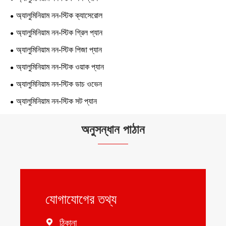
অ্যালুমিনিয়াম নন-স্টিক ক্যাসেরোল
অ্যালুমিনিয়াম নন-স্টিক গ্রিল প্যান
অ্যালুমিনিয়াম নন-স্টিক পিজা প্যান
অ্যালুমিনিয়াম নন-স্টিক ওয়াক প্যান
অ্যালুমিনিয়াম নন-স্টিক ডাচ ওভেন
অ্যালুমিনিয়াম নন-স্টিক সট প্যান
অনুসন্ধান পাঠান
যোগাযোগের তথ্য

ঠিকানা